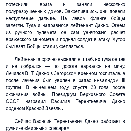
потеснили врага и заняли несколько
полуразрушенных домов. Закрепившись, они повели
наступление дальше. На левом фланге бойцы
залегли. Туда и направился лейтенант Дахно. Огнем
из ручного пулемета он сам уничтожил расчет
вражеского миномета и поднял солдат в атаку. Хутор
был взят. Бойцы стали укрепляться.
Лейтенанта срочно вызвали в штаб, но туда он так
и не добрался — по дороге нарвался на мину.
Лечился В. Т. Дахно в 3агорском военном госпитале, а
после лечения был уволен в запас инвалидом III
группы. В нынешнем году, спустя 23 года после
окончания войны, Президиум Верховного Совета
СССР наградил Василия Терентьевича Дахно
орденом Красной Звезды.
Сейчас Василий Терентьевич Дахно работает в
руднике «Мирный» слесарем.