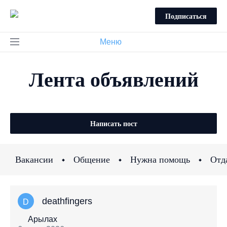
Подписаться
Меню
Лента объявлений
Написать пост
Вакансии
Общение
Нужна помощь
Отд
deathfingers
D
Арылах